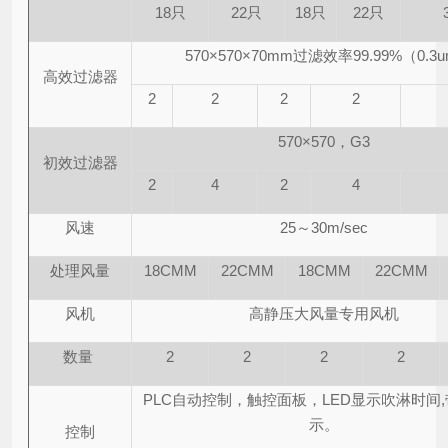
18只
22只
18只
22只
570×570×70mm过滤效率99.99%（0.3u
高效过滤器
2
2
2
2
570×570，G3
初效过滤器
2
4
2
4
风速
25～30m/sec
处理风量
18CMM
22CMM
18CMM
22CMM
风机
高静压大风量专用风机
数量
2
2
2
2
PLC自动控制，触控面板，LED显示吹淋时间
示。
控制