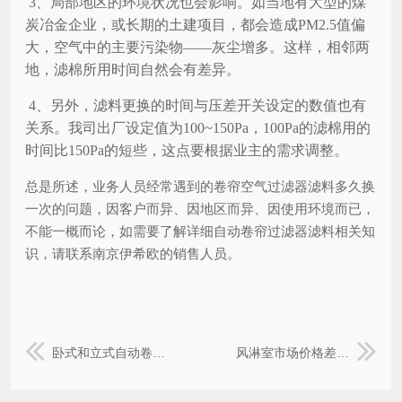
3、局部地区的环境状况也会影响。如当地有大型的煤
炭冶金企业，或长期的土建项目，都会造成PM2.5值偏
大，空气中的主要污染物——灰尘增多。这样，相邻两
地，滤棉所用时间自然会有差异。
4、另外，滤料更换的时间与压差开关设定的数值也有
关系。我司出厂设定值为100~150Pa，100Pa的滤棉用的
时间比150Pa的短些，这点要根据业主的需求调整。
总是所述，业务人员经常遇到的卷帘空气过滤器滤料多久换
一次的问题，因客户而异、因地区而异、因使用环境而已，
不能一概而论，如需要了解详细自动卷帘过滤器滤料相关知
识，请联系南京伊希欧的销售人员。
卧式和立式自动卷帘式过滤器的区别
风淋室市场价格差距原因解析之一：风淋室材质及表面处理工艺分析