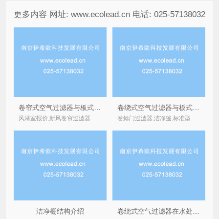
更多内容 网址: www.ecolead.cn 电话: 025-57138032
卷帘式空气过滤器与板式初效过滤器孰优孰劣，功能优缺点分析解剖
卷绕式空气过滤器与板式初效过滤器孰优孰劣，投入及运行成本分析解剖
风淋室报价,新风卷帘过滤器在实际生产中的应用,不锈钢风淋房,净化洁净棚,卷轴式新风过滤器,电器,1双人双吹风淋室洁净室净化彩钢安装,风淋室制造商,针式过滤器,脱碳过滤器,袋式,
卷鲶门过滤器,洁净篷,标准型自动卷绕式过滤器,新风卷帘过滤器在实际生产中的应用,自动卷帘式厂家,净化车间风淋室,rto,过滤室,卷帘式过滤器,电器,电动卷绕式过滤器洁净室及净化工程,
洁净棚结构介绍
卷绕式空气过滤器在水处理行业的应用解析