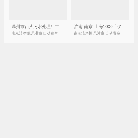
温州市西片污水处理厂二期选择南京伊希欧Ecolead自动卷绕式过滤器
淮南-南京-上海1000千伏交流特高压输变电工程使用南京伊希欧Ecolead风淋室
南京洁净棚,风淋室,自动卷帘式,卷绕式空气过滤器厂家
南京洁净棚,风淋室,自动卷帘式,卷绕式空气过滤器厂家