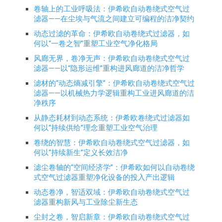
卷轴上的工业呼吸法：伊希欧自动卷绕式空气过
滤器——在尘埃与气流之间建立可编程的洁净契约
动态过滤的革命：伊希欧自动卷绕式过滤器，如
何以“一卷之智”重塑工业空气净化格局
风廊无界，卷净无声：伊希欧自动卷绕式空气过
滤器——以“隐形运维”重构进风廊道的洁净哲学
滤材的“动态熵减引擎”：伊希欧自动卷绕式空气过
滤器——以机械热力学逻辑重构工业进风廊道的洁
净秩序
从静态耗材到动态系统：伊希欧卷绕式过滤器如
何以“持续供给”理念重塑工业空气治理
卷绕的智慧：伊希欧自动卷绕式空气过滤器，如
何以“持续新生”定义长效洁净
滤尘卷轴的“空间经济学”：伊希欧如何以自动卷绕
式空气过滤器重塑净化设备的投入产出逻辑
动态卷净，智适双域：伊希欧自动卷绕式空气过
滤器重构新风与工业除尘新生态
尘封之卷，智启新章：伊希欧自动卷绕式空气过