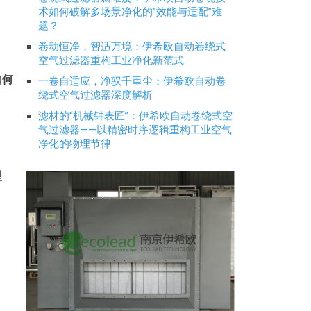
术如何破解多场景净化的”效能与适配”难
题？
卷动恒净，智适万境：伊希欧自动卷绕式
空气过滤器重构工业净化新范式
如何
一卷自适应，净驭千重尘：伊希欧自动卷
绕式空气过滤器深度解析
滤材的“机械钟表匠”：伊希欧自动卷绕式空
气过滤器——以精密时序逻辑重构工业空气
净化的物理节律
型