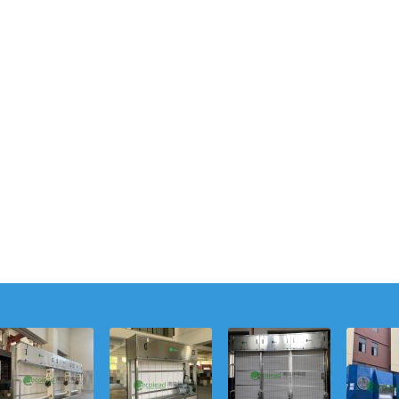
动态卷净，智适
尘封之卷，智启
滤网的“时间银
滤材的“
双域：伊希欧自
新章：伊希欧自
行”：伊希欧自动
者”：伊
动卷绕式空气过
动卷绕式空气过
卷绕式空气过滤
卷绕式
滤器重构新风与
滤器的材质科学
器如何以动态储
器如何以