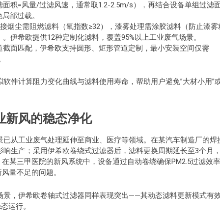
积=风量/过滤风速，通常取1.2-2.5m/s），再结合设备单组过滤
免局部过载。
接烟尘需阻燃滤料（氧指数≥32），漆雾处理需涂胶滤料（防止漆雾
。伊希欧提供12种定制化滤料，覆盖95%以上工业废气场景。
道截面匹配，伊希欧支持圆形、矩形管道定制，最小安装空间仅需
。
软件计算阻力变化曲线与滤料使用寿命，帮助用户避免”大材小用”或
业新风的稳态净化
景已从工业废气处理延伸至商业、医疗等领域。在某汽车制造厂的焊
影响生产；采用伊希欧卷绕式过滤器后，滤料更换周期延长至3个月
元。在某三甲医院的新风系统中，设备通过自动卷绕确保PM2.5过滤效
新风量不足的问题。
场景，伊希欧卷轴式过滤器同样表现突出——其动态滤料更新模式有
稳态运行。