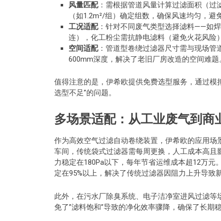
风量匹配
：需根据管道风量计算过滤面积（过滤面
（如1.2m²/组）确定组数，确保风速均匀，避
工况适配
：针对不同废气类型选择滤料——如焊
连），化工粉尘需抗静电滤料（避免火花风险）
空间适配
：管道型卷绕过滤器尺寸需与现场管
600mm深度，解决了老旧厂房改造的空间难题
值得注意的是，伊希欧提供免费选型服务，通过模拟
选型不足”的问题。
多场景适配：从工业废气到商
作为高效空气过滤自动卷绕装置，伊希欧的应用场
车间，传统袋式过滤器需每周更换，人工成本高且
力稳定在180Pa以下，每年节省运维成本超12万
定在95%以上，解决了传统过滤器因阻力上升导致
此外，在污水厂除臭系统、电子洁净室进风过滤等
免了”滤料饱和”导致的净化效率骤降，确保了长期