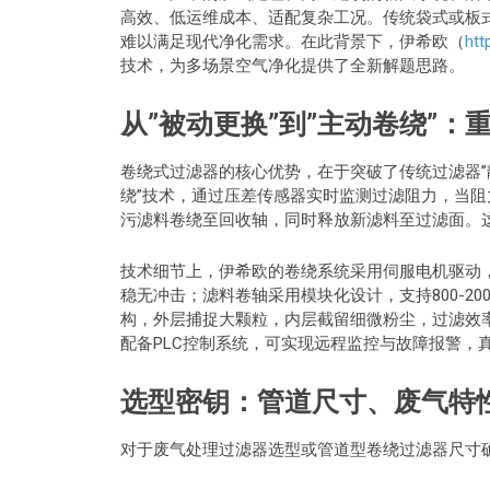
高效、低运维成本、适配复杂工况。传统袋式或板
难以满足现代净化需求。在此背景下，伊希欧（
htt
技术，为多场景空气净化提供了全新解题思路。
从”被动更换”到”主动卷绕”
卷绕式过滤器的核心优势，在于突破了传统过滤器”
绕”技术，通过压差传感器实时监测过滤阻力，当阻力
污滤料卷绕至回收轴，同时释放新滤料至过滤面。这
技术细节上，伊希欧的卷绕系统采用伺服电机驱动，卷
稳无冲击；滤料卷轴采用模块化设计，支持800-2
构，外层捕捉大颗粒，内层截留细微粉尘，过滤效率可
配备PLC控制系统，可实现远程监控与故障报警，真
选型密钥：管道尺寸、废气特
对于废气处理过滤器选型或管道型卷绕过滤器尺寸确