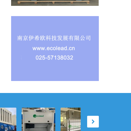
时间旅行
滤网的“呼吸哲
智慧进化：伊希
滤材的“空间折
希欧自动
学”：伊希欧自动
欧自动卷绕式空
术”：伊希欧自
空气过滤
卷绕式空气过滤
气过滤器的“自适
卷绕式空气过滤
EAR卷
器如何以动态节
应”净化逻辑
器如何以三维动