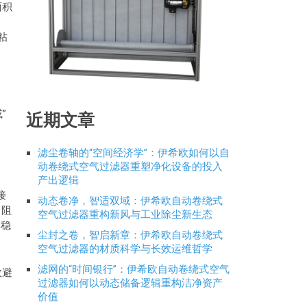
面积
粘
”
近期文章
滤尘卷轴的“空间经济学”：伊希欧如何以自
动卷绕式空气过滤器重塑净化设备的投入
产出逻辑
接
动态卷净，智适双域：伊希欧自动卷绕式
，阻
空气过滤器重构新风与工业除尘新生态
率稳
尘封之卷，智启新章：伊希欧自动卷绕式
空气过滤器的材质科学与长效运维哲学
滤网的“时间银行”：伊希欧自动卷绕式空气
效避
过滤器如何以动态储备逻辑重构洁净资产
价值