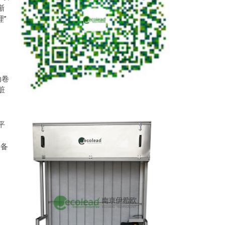
渐
”
动卷
脏
平
设备
。