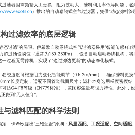
式过滤器因需频繁人工更换、阻力波动大、滤料利用率低等问题，逐
p://www.ecofil.cn
）推出的自动卷绕式空气过滤器，凭借”动态滤料管理
：重构过滤效率的底层逻辑
静态过滤”的局限。伊希欧自动卷绕式空气过滤器采用”智能传感+自
超过预设阈值（通常为150-250Pa），设备自动启动卷绕机构，将
一过程无需停机，实现了”边过滤边更新”的动态净化模式。
绕速度可根据阻力变化智能调节（0.5-2m/min），确保滤料更换
000mm长度定制，适配不同管道截面尺寸；滤料本身选用梯度密度结
达G4-F8等级（EN779标准），兼顾容尘量与阻力特性。此外，
正做到”无人值守”。
性与滤料匹配的科学法则
定，伊希欧提出”三维适配”原则：
风量匹配、工况适配、空间适配