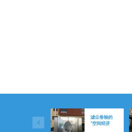
滤尘卷轴的
“空间经济
学”：伊希欧