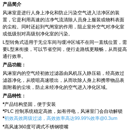
产品简介
风淋室是进行人身上净化和防止污染空气进入洁净区的装
置，它是利用高速的洁净气流清除人员身上服装或物料表面
的尘粒。同时还起到气闸室的作用，阻止室外空气对净化室
或低级别对高级别净化室的污染。
L型转角式适用于无尘车间与缓冲区域不在同一直线位置，需
要L型来衔接，可以节省空间，使行走路线更顺畅，从而提高
通行效率。
产品功能：
风淋室内的空气经初效过滤器由风机压入静压箱，经高效过
滤器净化，从喷咀高速喷出，从而吹除人身上和携带物品表
面附着的尘埃，防止未经净化的空气进入净化区域。
产品特性：
*
产品结构坚固，便于安装
*
PLC 控制系统稳定高效，如有停电，风淋室门会自动解锁
*
初效高效两级过滤，高效效率高达99.99%效率@0.3um
*
高风速360度可调式不锈钢喷嘴