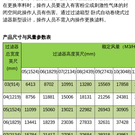
在
更换率料时，
操作人员
要进入有害粉尘或刺激性气体的封
闭空间
此操作人员有伤害。通过过滤箱型
卧式自动卷绕式过
滤器新型设计，
操作人员不需入内操作更换滤料。
产品尺寸与风量参数表
过滤器
额定风量（M3/
总宽度
过滤器高度英
英尺
(mm)
05(1524)
06(1829)
07(2134)
08(2439)
09(2743)
10(3048)
1
03(914)
6413
8702
10991
13280
15569
17858
04(1219)
8756
11881
15006
18131
21256
24381
05(1524)
11099
15060
19021
22982
26943
30905
06(1829)
13441
18239
23036
27833
32631
37428
07(2134)
15784
21417
27051
32684
38318
43951