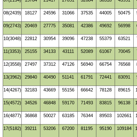
08(2439)
18127
24596
31066
37535
44005
50475
09(2743)
20469
27775
35081
42386
49692
56998
10(3048)
22812
30954
39096
47238
55379
63521
11(3353)
25155
34133
43111
52089
61067
70045
12(3558)
27497
37312
47126
56940
66754
76568
13(3962)
29840
40490
51141
61791
72441
83091
14(4267)
32183
43669
55156
66642
78128
89615
15(4572)
34526
46848
59170
71493
83815
96138
16(4877)
36868
50027
63185
76344
89503
102661
17(5182)
39211
53206
67200
81195
95190
109184