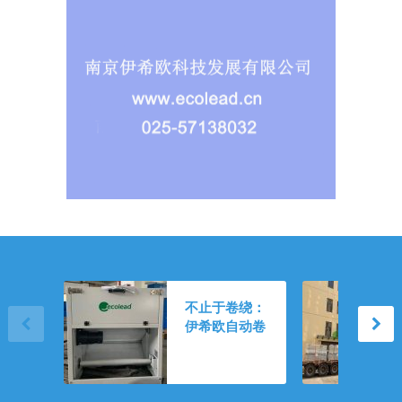
静默织网，恒净
不止于卷绕：
如初：伊希欧自
伊希欧自动卷
动卷绕式空气过
绕式空气过滤
滤器的“动态覆
器的“尺寸智
盖”哲学
慧”与“维护减