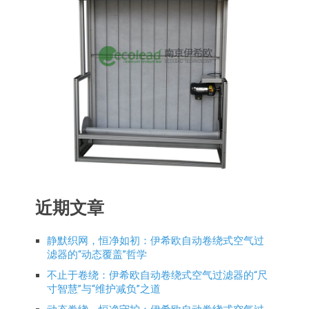
近期文章
静默织网，恒净如初：伊希欧自动卷绕式空气过
滤器的“动态覆盖”哲学
不止于卷绕：伊希欧自动卷绕式空气过滤器的“尺
寸智慧”与“维护减负”之道