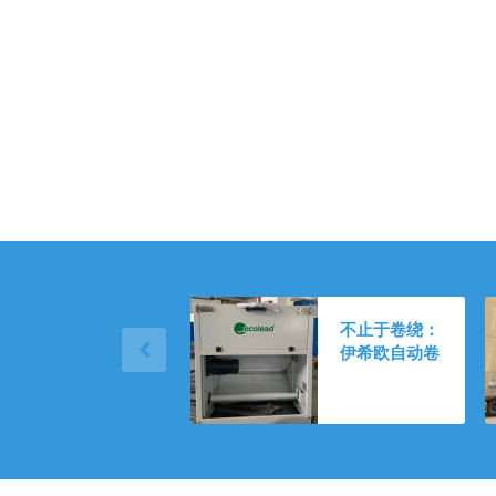
不止于卷绕：
伊希欧自动卷
绕式空气过滤
器的“尺寸智
慧”与“维护减
负”之道