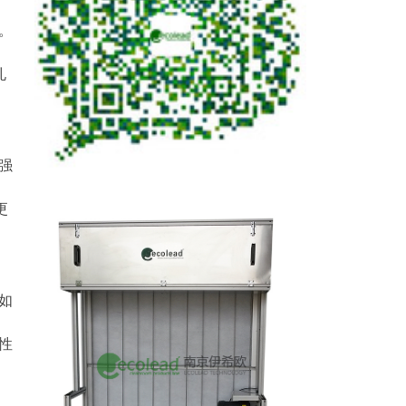
。
孔
强
更
如
性