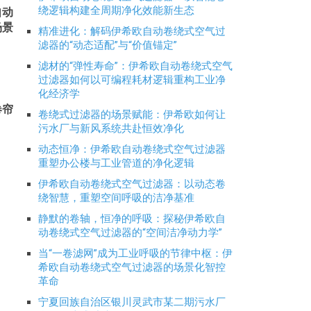
绕逻辑构建全周期净化效能新生态
自动
场景
精准进化：解码伊希欧自动卷绕式空气过
滤器的“动态适配”与“价值锚定”
滤材的“弹性寿命”：伊希欧自动卷绕式空气
过滤器如何以可编程耗材逻辑重构工业净
化经济学
卷帘
卷绕式过滤器的场景赋能：伊希欧如何让
污水厂与新风系统共赴恒效净化
动态恒净：伊希欧自动卷绕式空气过滤器
重塑办公楼与工业管道的净化逻辑
伊希欧自动卷绕式空气过滤器：以动态卷
绕智慧，重塑空间呼吸的洁净基准
静默的卷轴，恒净的呼吸：探秘伊希欧自
动卷绕式空气过滤器的“空间洁净动力学”
当“一卷滤网”成为工业呼吸的节律中枢：伊
希欧自动卷绕式空气过滤器的场景化智控
革命
宁夏回族自治区银川灵武市某二期污水厂