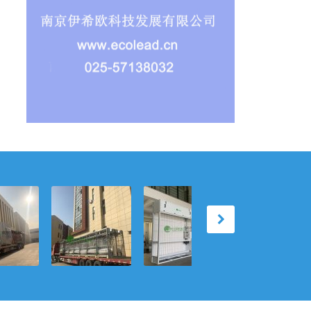
自动卷绕
动态恒净：伊希
卷绕式过滤器的
滤材的“弹性寿
过滤器：
欧自动卷绕式空
场景赋能：伊希
命”：伊希欧自
卷绕逻辑
气过滤器重塑办
欧如何让污水厂
卷绕式空气过滤
周期净化
公楼与工业管道
与新风系统共赴
器如何以可编程
生态
的净化逻辑
恒效净化
耗材逻辑重构工
业净化经济学