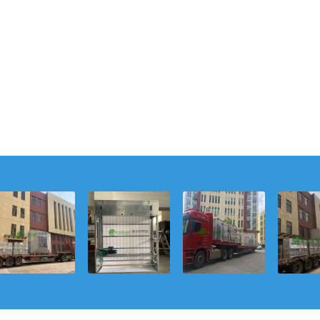
静默织网，恒净
从静态到“流
动态卷绕，恒净
伊希欧
如初：伊希欧自
淌”：伊希欧如何
守护：伊希欧自
式空气
动卷绕式空气过
以卷绕式过滤器
动卷绕式空气过
以智能
滤器的“动态覆
重塑空气净化的
滤器如何以材质
构建全
盖”哲学
空间与时间逻辑
与低阻革新，重
效能新
塑高效净化体验