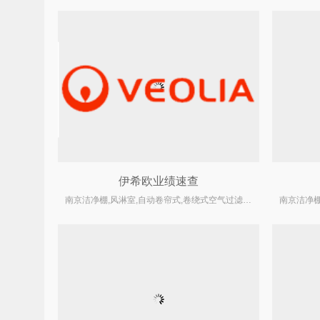
伊希欧业绩速查
南京洁净棚,风淋室,自动卷帘式,卷绕式空气过滤器厂家