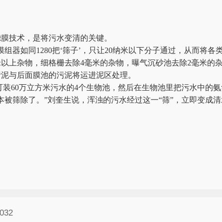
膜技术，是将污水变清的关键。
组器如同1280把‘筛子’，只让20纳米以下分子通过，从而将各
以上杂物，细格栅去除4毫米的杂物，曝气沉砂池去除2毫米的
污泥与后面膜池的污泥将运进泥区处理。
装60万立方米污水的4个生物池，然后在生物池里把污水中的氨
被筛除了。”刘奎生说，浑浊的污水经过这一“筛”，立即变成
032