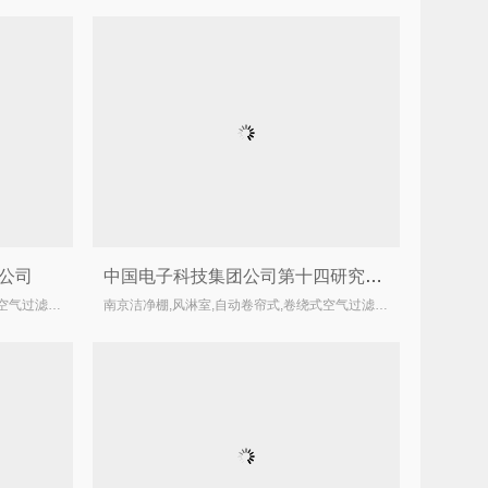
公司
中国电子科技集团公司第十四研究所风淋室，传递窗以及隔墙改造
南京洁净棚,风淋室,自动卷帘式,卷绕式空气过滤器厂家
南京洁净棚,风淋室,自动卷帘式,卷绕式空气过滤器厂家