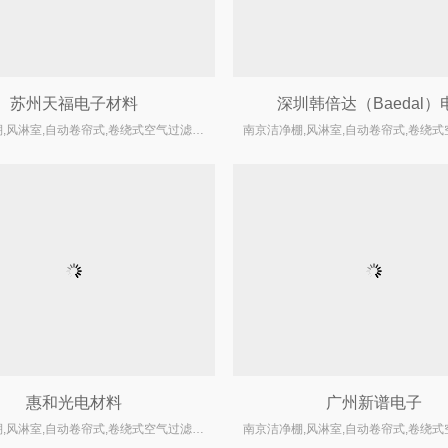
苏州天福电子材料
深圳韩倍达（Baedal）
南京洁净棚,风淋室,自动卷帘式,卷绕式空气过滤器厂家
惠和光电材料
广州新谱电子
南京洁净棚,风淋室,自动卷帘式,卷绕式空气过滤器厂家