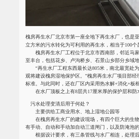
槐房再生水厂北京市第一座全地下再生水厂，也是亚
立方米的污水转化为可利用的再生水，相当于100个
槐房再生水厂工程位于北京市西南部，邻近马家堡
至丰台，包括花乡、卢沟桥乡、石景山乡部分乡域地
“再生水厂工程东西最长达805米，南北最宽处为5
观将建设槐房湿地保护区。”槐房再生水厂项目部经
标准。与此同时，还在厂区内采用热水解+消化+板
在水厂顶板之上有8层共17厘米厚的保护层和防
污水处理变清后用于何处？
主要供给工商业用水、地上湿地公园等
在槐房再生水厂的建设现场，有四个巨大的生物池
有手动、自动和手动加自动三道闸门，以及防淹泡的
根据设计要求，有三条管线与水厂相连，处理后的