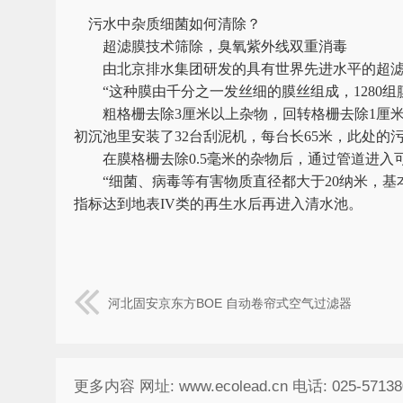
污水中杂质细菌如何清除？
超滤膜技术筛除，臭氧紫外线双重消毒
由北京排水集团研发的具有世界先进水平的超滤
“这种膜由千分之一发丝细的膜丝组成，1280组膜
粗格栅去除3厘米以上杂物，回转格栅去除1厘米
初沉池里安装了32台刮泥机，每台长65米，此处的
在膜格栅去除0.5毫米的杂物后，通过管道进入可
“细菌、病毒等有害物质直径都大于20纳米，基本
指标达到地表IV类的再生水后再进入清水池。
河北固安京东方BOE 自动卷帘式空气过滤器
更多内容 网址: www.ecolead.cn 电话: 025-57138