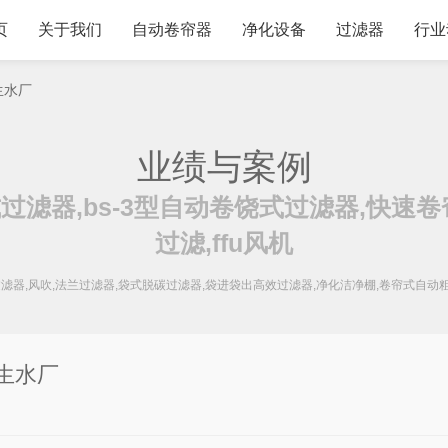
页
关于我们
自动卷帘器
净化设备
过滤器
行业
生水厂
业绩与案例
过滤器,bs-3型自动卷饶式过滤器,快速卷
过滤,ffu风机
过滤器,风吹,法兰过滤器,袋式脱碳过滤器,袋进袋出高效过滤器,净化洁净棚,卷帘式自动
生水厂