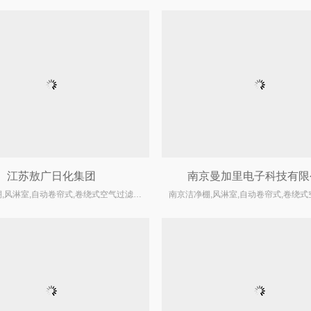
江苏敖广日化集团
南京曼加里电子科技有限
南京洁净棚,风淋室,自动卷帘式,卷绕式空气过滤器厂家