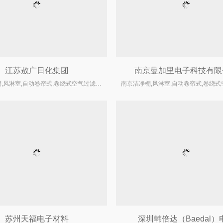
江苏敖广日化集团
南京曼加里电子科技有限
南京洁净棚,风淋室,自动卷帘式,卷绕式空气过滤器厂家
苏州天福电子材料
深圳韩倍达（Baedal）