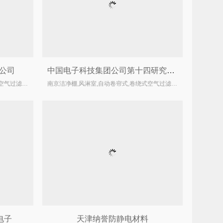
公司
中国电子科技集团公司第十四研究所风淋室，传递窗以及隔墙改造
南京洁净棚,风淋室,自动卷帘式,卷绕式空气过滤器厂家
南京洁净棚,风淋室,自动卷帘式,卷绕式空气过滤器厂家
电子
天津纳誉防静电材料